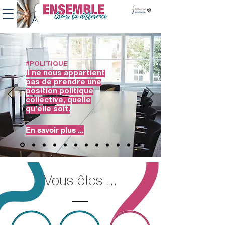
#POLITIQUE
Il ne nous appartient
pas de prendre une
position politique
collective, quelle
qu’elle soit.
En savoir plus ...
Vous êtes ...